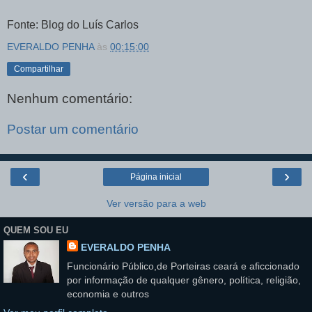
Fonte: Blog do Luís Carlos
EVERALDO PENHA
às
00:15:00
Compartilhar
Nenhum comentário:
Postar um comentário
‹
›
Página inicial
Ver versão para a web
QUEM SOU EU
EVERALDO PENHA
Funcionário Público,de Porteiras ceará e aficcionado
por informação de qualquer gênero, política, religião,
economia e outros