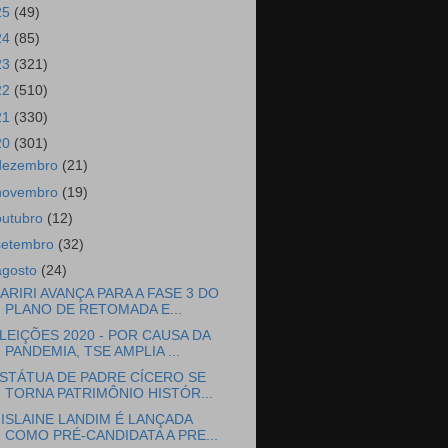
25
(49)
24
(85)
23
(321)
22
(510)
21
(330)
20
(301)
dezembro
(21)
novembro
(19)
outubro
(12)
setembro
(32)
agosto
(24)
ARIRI AVANÇA PARA A FASE 3 DO
PLANO DE RETOMADA E...
LEIÇÕES 2020 - POR CAUSA DA
PANDEMIA, TSE AMPLIA ...
STÁTUA DE PADRE CÍCERO SE
TORNA PATRIMÔNIO HISTÓR...
ISLAINE LANDIM É LANÇADA
COMO PRÉ-CANDIDATA A PRE...