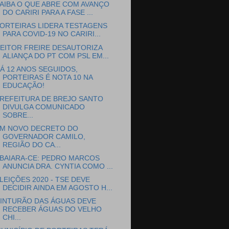
AIBA O QUE ABRE COM AVANÇO
DO CARIRI PARA A FASE ...
ORTEIRAS LIDERA TESTAGENS
PARA COVID-19 NO CARIRI...
EITOR FREIRE DESAUTORIZA
ALIANÇA DO PT COM PSL EM...
Á 12 ANOS SEGUIDOS,
PORTEIRAS É NOTA 10 NA
EDUCAÇÃO!
REFEITURA DE BREJO SANTO
DIVULGA COMUNICADO
SOBRE...
M NOVO DECRETO DO
GOVERNADOR CAMILO,
REGIÃO DO CA...
BAIARA-CE: PEDRO MARCOS
ANUNCIA DRA. CYNTIA COMO ...
LEIÇÕES 2020 - TSE DEVE
DECIDIR AINDA EM AGOSTO H...
INTURÃO DAS ÁGUAS DEVE
RECEBER ÁGUAS DO VELHO
CHI...