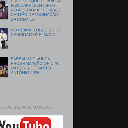
PROJETO QUER OBRIGAR
PAIS A APRESENTAREM,
NO ATO DA MATRÍCULA, O
CARTÃO DE VACINAÇÃO
DA CRIANÇA
NO CEARÁ, LULA DIZ QUE
CANDIDATO É ELMANO
BARBALHA DIVULGA
PROGRAMAÇÃO OFICIAL
DA FESTA DE SANTO
ANTÔNIO 2026
E E INSCREVA-SE NO NOSSO