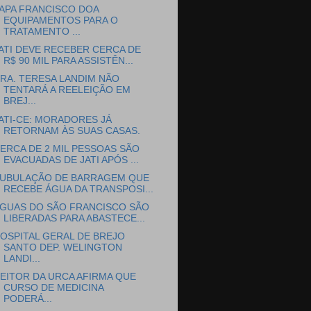
APA FRANCISCO DOA
EQUIPAMENTOS PARA O
TRATAMENTO ...
ATI DEVE RECEBER CERCA DE
R$ 90 MIL PARA ASSISTÊN...
RA. TERESA LANDIM NÃO
TENTARÁ A REELEIÇÃO EM
BREJ...
ATI-CE: MORADORES JÁ
RETORNAM ÀS SUAS CASAS.
ERCA DE 2 MIL PESSOAS SÃO
EVACUADAS DE JATI APÓS ...
UBULAÇÃO DE BARRAGEM QUE
RECEBE ÁGUA DA TRANSPOSI...
GUAS DO SÃO FRANCISCO SÃO
LIBERADAS PARA ABASTECE...
OSPITAL GERAL DE BREJO
SANTO DEP. WELINGTON
LANDI...
EITOR DA URCA AFIRMA QUE
CURSO DE MEDICINA
PODERÁ...