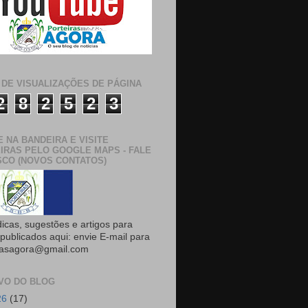
 DE VISUALIZAÇÕES DE PÁGINA
2
8
2
5
2
3
E NA BANDEIRA E VISITE
IRAS PELO GOOGLE MAPS - FALE
CO (NOVOS CONTATOS)
dicas, sugestões e artigos para
publicados aqui: envie E-mail para
rasagora@gmail.com
VO DO BLOG
26
(17)