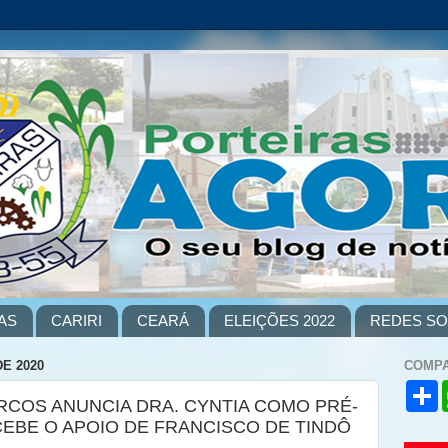
AS
CARIRI
CEARÁ
ELEIÇÕES 2022
REDES SO
E 2020
COMPA
S
RCOS ANUNCIA DRA. CYNTIA COMO PRÉ-
h
a
CEBE O APOIO DE FRANCISCO DE TINDÔ
r