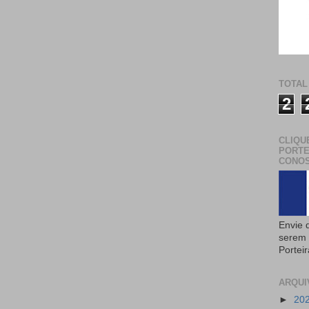
TOTAL
2
CLIQU
PORTE
CONOS
Envie 
serem 
Portei
ARQUI
►
20