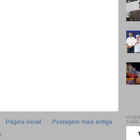
CLIQU
Página inicial
Postagem mais antiga
CANAL
)