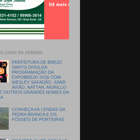
IS LIDAS DA SEMANA
PREFEITURA DE BREJO
SANTO DIVULGA
PROGRAMAÇÃO DA
EXPOBREJO 2026 COM
WESLEY SAFADÃO, XAND
AVIÃO, NATTAN, MURILLO
E OUTROS GRANDES NOMES DA
CA
CONHEÇA AS LENDAS DA
PEDRA BRANCA E OS
FÓSSEIS DE PORTEIRAS