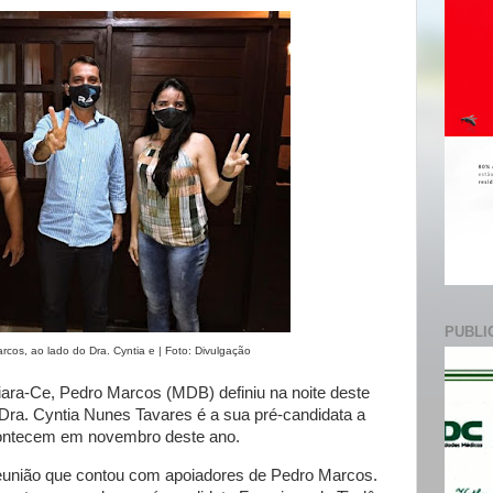
e
PUBLI
rcos, ao lado do Dra. Cyntia e | Foto: Divulgação
aiara-Ce, Pedro Marcos (MDB) definiu na noite deste
Dra. Cyntia Nunes Tavares é a sua pré-candidata a
acontecem em novembro deste ano.
eunião que contou com apoiadores de Pedro Marcos.