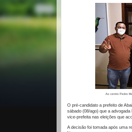
Ao centro Pedro Ma
O pré-candidato a prefeito de Ab
sábado (08/ago) que a advogada 
vice-prefeita nas eleições que 
A decisão foi tomada após uma r