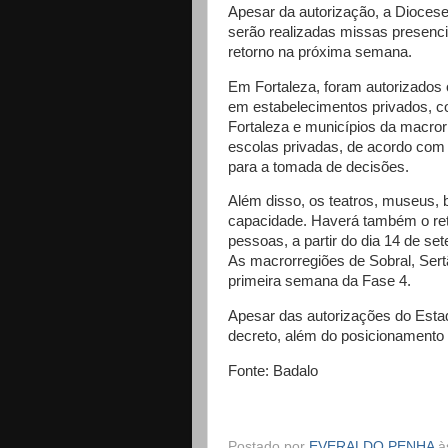
Apesar da autorização, a Diocese
serão realizadas missas presenci
retorno na próxima semana.
Em Fortaleza, foram autorizados o
em estabelecimentos privados, co
Fortaleza e municípios da macrorr
escolas privadas, de acordo com
para a tomada de decisões.
Além disso, os teatros, museus, 
capacidade. Haverá também o ret
pessoas, a partir do dia 14 de se
As macrorregiões de Sobral, Sertã
primeira semana da Fase 4.
Apesar das autorizações do Estad
decreto, além do posicionamento 
Fonte: Badalo
Postado por
EVERALDO PENHA
à