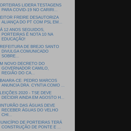
ORTEIRAS LIDERA TESTAGENS
PARA COVID-19 NO CARIRI...
EITOR FREIRE DESAUTORIZA
ALIANÇA DO PT COM PSL EM...
Á 12 ANOS SEGUIDOS,
PORTEIRAS É NOTA 10 NA
EDUCAÇÃO!
REFEITURA DE BREJO SANTO
DIVULGA COMUNICADO
SOBRE...
M NOVO DECRETO DO
GOVERNADOR CAMILO,
REGIÃO DO CA...
BAIARA-CE: PEDRO MARCOS
ANUNCIA DRA. CYNTIA COMO ...
LEIÇÕES 2020 - TSE DEVE
DECIDIR AINDA EM AGOSTO H...
INTURÃO DAS ÁGUAS DEVE
RECEBER ÁGUAS DO VELHO
CHI...
UNICÍPIO DE PORTEIRAS TERÁ
CONSTRUÇÃO DE PONTE E ...