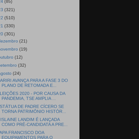
24
(85)
23
(321)
22
(510)
21
(330)
20
(301)
dezembro
(21)
novembro
(19)
outubro
(12)
setembro
(32)
agosto
(24)
ARIRI AVANÇA PARA A FASE 3 DO
PLANO DE RETOMADA E...
LEIÇÕES 2020 - POR CAUSA DA
PANDEMIA, TSE AMPLIA ...
STÁTUA DE PADRE CÍCERO SE
TORNA PATRIMÔNIO HISTÓR...
ISLAINE LANDIM É LANÇADA
COMO PRÉ-CANDIDATA A PRE...
APA FRANCISCO DOA
EQUIPAMENTOS PARA O