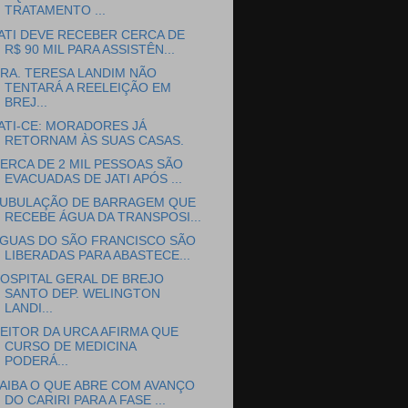
TRATAMENTO ...
ATI DEVE RECEBER CERCA DE
R$ 90 MIL PARA ASSISTÊN...
RA. TERESA LANDIM NÃO
TENTARÁ A REELEIÇÃO EM
BREJ...
ATI-CE: MORADORES JÁ
RETORNAM ÀS SUAS CASAS.
ERCA DE 2 MIL PESSOAS SÃO
EVACUADAS DE JATI APÓS ...
UBULAÇÃO DE BARRAGEM QUE
RECEBE ÁGUA DA TRANSPOSI...
GUAS DO SÃO FRANCISCO SÃO
LIBERADAS PARA ABASTECE...
OSPITAL GERAL DE BREJO
SANTO DEP. WELINGTON
LANDI...
EITOR DA URCA AFIRMA QUE
CURSO DE MEDICINA
PODERÁ...
AIBA O QUE ABRE COM AVANÇO
DO CARIRI PARA A FASE ...