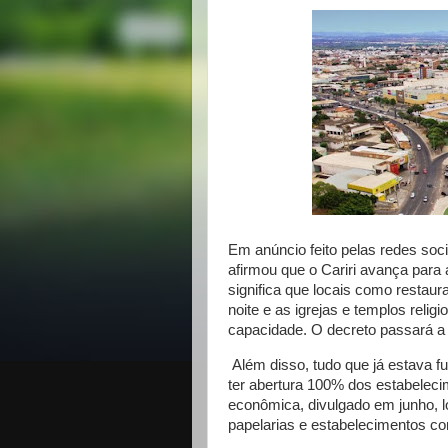
Em anúncio feito pelas redes soc
afirmou que o Cariri avança par
significa que locais como restaura
noite e as igrejas e templos reli
capacidade. O decreto passará a va
Além disso, tudo que já estava f
ter abertura 100% dos estabelec
econômica, divulgado em junho, l
papelarias e estabelecimentos c