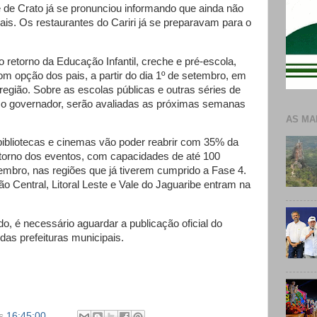
 de Crato já se pronunciou informando que ainda não
ais. Os restaurantes do Cariri já se preparavam para o
 retorno da Educação Infantil, creche e pré-escola,
m opção dos pais, a partir do dia 1º de setembro, em
egião. Sobre as escolas públicas e outras séries de
 o governador, serão avaliadas as próximas semanas
AS MA
bibliotecas e cinemas vão poder reabrir com 35% da
orno dos eventos, com capacidades de até 100
tembro, nas regiões que já tiverem cumprido a Fase 4.
o Central, Litoral Leste e Vale do Jaguaribe entram na
o, é necessário aguardar a publicação oficial do
das prefeituras municipais.
s
16:45:00