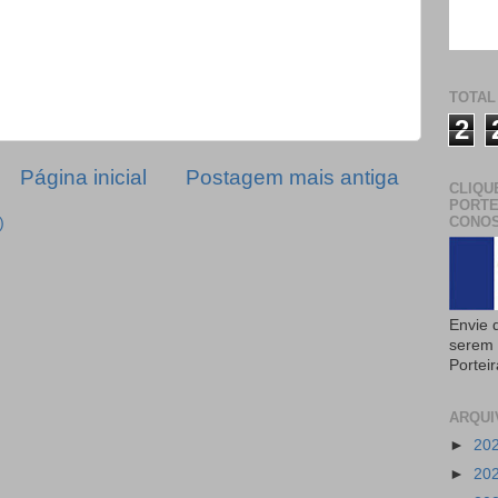
TOTAL
2
Página inicial
Postagem mais antiga
CLIQU
PORTE
CONOS
)
Envie 
serem 
Portei
ARQUI
►
20
►
20