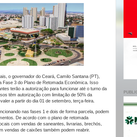
e
iais, o governador do Ceará, Camilo Santana (PT),
a a Fase 3 do Plano de Retomada Econômica. Isso
ntes terão a autorização para funcionar até o turno da
PUBLI
giosos têm autorização com limitação de 50% da
ler a partir do dia 01 de setembro, terça-feira.
uncionando nas fases 1 e dois de forma parcela, podem
imentos. De acordo com o plano de retomada
ocais com vendas de saneantes, livrarias, brechós,
om vendas de caixões também podem reabrir.