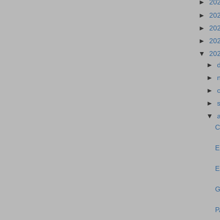
►
20
►
20
►
20
►
20
▼
20
►
►
►
►
▼
C
E
E
G
P