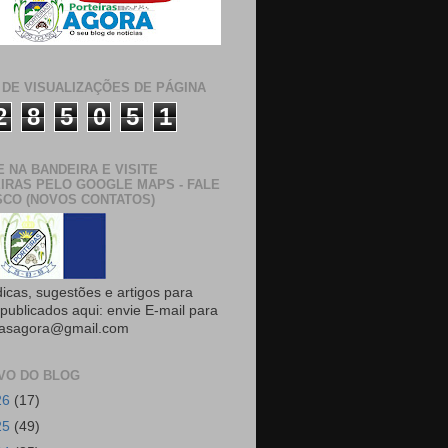
 DE VISUALIZAÇÕES DE PÁGINA
2
8
5
0
5
1
E NA BANDEIRA E VISITE
IRAS PELO GOOGLE MAPS - FALE
CO (NOVOS CONTATOS)
dicas, sugestões e artigos para
publicados aqui: envie E-mail para
rasagora@gmail.com
VO DO BLOG
26
(17)
25
(49)