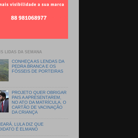
IS LIDAS DA SEMANA
CONHEÇA AS LENDAS DA
PEDRA BRANCA E OS
FÓSSEIS DE PORTEIRAS
PROJETO QUER OBRIGAR
PAIS A APRESENTAREM,
NO ATO DA MATRÍCULA, O
CARTÃO DE VACINAÇÃO
DA CRIANÇA
EARÁ, LULA DIZ QUE
DIDATO É ELMANO