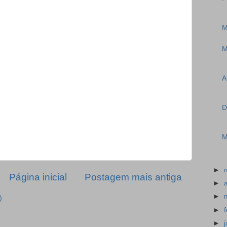
M
M
A
D
M
►
Página inicial
Postagem mais antiga
►
►
)
►
►