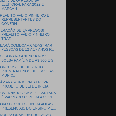
ULA LIDERA PESQUISA
ELEITORAL PARA 2022 E
MARCA 4...
REFEITO FÁBIO PINHEIRO E
REPRESENTANTES DO
GOVERN...
ERAÇÃO DE EMPREGOS!
PREFEITO FÁBIO PINHEIRO
TRAZ ...
EARÁ COMEÇA A CADASTRAR
PESSOAS DE 12 A 17 ANOS P...
OLSONARO ANUNCIA NOVO
BOLSA FAMÍLIA DE R$ 300 E S...
ONCURSO DE DESENHO
PREMIA ALUNOS DE ESCOLAS
MUNIC...
ÂMARA MUNICIPAL APROVA
PROJETO DE LEI DE INICIATI...
OVERNADOR CAMILO SANTANA
É VACINADO CONTRA A COVI...
OVO DECRETO LIBERA AULAS
PRESENCIAIS DO ENSINO MÉ...
ROFISSONAIS DA EDUCAÇÃO