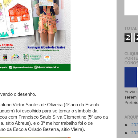
TOTAL
2
CLIQU
PORTE
CONOS
Envie 
tivando o desenho.
serem 
Portei
o aluno Victor Santos de Oliveira (4º ano da Escola
Muquém) foi escolhido para se tornar o símbolo da
icou com Francisco Saulo Silva Clementino (5º ano da
ARQUI
 sítio Abreus), e o 3º melhor trabalho foi o de
►
20
no da Escola Orlado Bezerra, sítio Vieira).
►
20