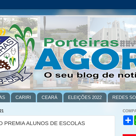
AS
CARIRI
CEARÁ
ELEIÇÕES 2022
REDES SO
21
COMPA
S
 PREMIA ALUNOS DE ESCOLAS
h
a
r