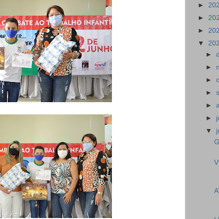
►
20
►
20
►
20
▼
20
►
►
►
►
►
►
▼
G
V
A