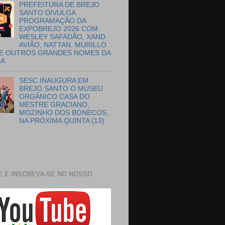
PREFEITURA DE BREJO
SANTO DIVULGA
PROGRAMAÇÃO DA
EXPOBREJO 2026 COM
WESLEY SAFADÃO, XAND
AVIÃO, NATTAN, MURILLO
E OUTROS GRANDES NOMES DA
CA
SESC INAUGURA EM
BREJO SANTO O MUSEU
ORGÂNICO CASA DO
MESTRE GRACIANO,
MOZINHO DOS BONECOS,
NA PRÓXIMA QUINTA (13)
E E INSCREVA-SE NO NOSSO