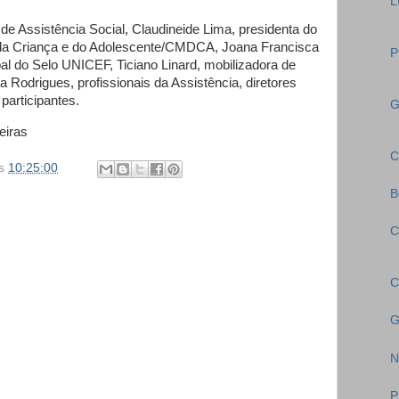
L
de Assistência Social, Claudineide Lima, presidenta do
 da Criança e do Adolescente/CMDCA, Joana Francisca
P
al do Selo UNICEF, Ticiano Linard, mobilizadora de
 Rodrigues, profissionais da Assistência, diretores
participantes.
G
eiras
C
s
10:25:00
B
C
C
G
N
P