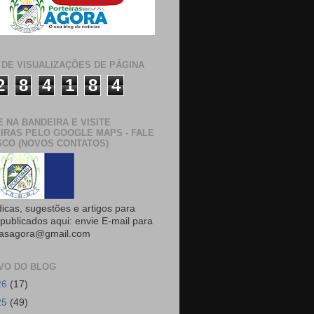
 DE VISUALIZAÇÕES DE PÁGINA
2
8
4
1
8
4
E NA BANDEIRA E VISITE
IRAS PELO GOOGLE MAPS - FALE
CO (NOVOS CONTATOS)
dicas, sugestões e artigos para
publicados aqui: envie E-mail para
rasagora@gmail.com
VO DO BLOG
26
(17)
25
(49)