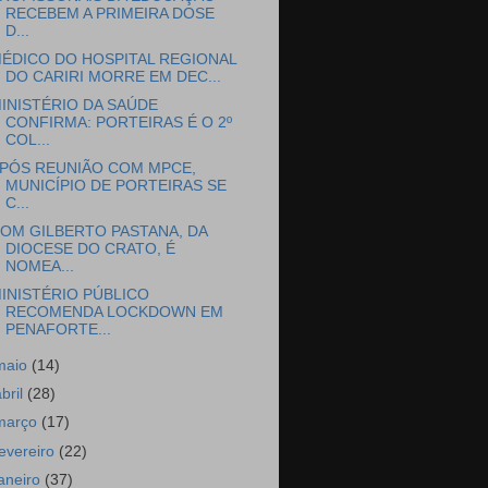
RECEBEM A PRIMEIRA DOSE
D...
ÉDICO DO HOSPITAL REGIONAL
DO CARIRI MORRE EM DEC...
INISTÉRIO DA SAÚDE
CONFIRMA: PORTEIRAS É O 2º
COL...
PÓS REUNIÃO COM MPCE,
MUNICÍPIO DE PORTEIRAS SE
C...
OM GILBERTO PASTANA, DA
DIOCESE DO CRATO, É
NOMEA...
INISTÉRIO PÚBLICO
RECOMENDA LOCKDOWN EM
PENAFORTE...
maio
(14)
abril
(28)
março
(17)
fevereiro
(22)
janeiro
(37)