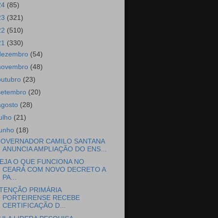
24
(85)
23
(321)
22
(510)
21
(330)
dezembro
(54)
novembro
(48)
outubro
(23)
setembro
(20)
agosto
(28)
julho
(21)
junho
(18)
OVERNADOR CAMILO SANTANA
ANUNCIA AMPLIAÇÃO DO ENS...
EJA O QUE FUNCIONA NO
CEARÁ COM NOVO DECRETO A
PA...
TENÇÃO PRIMÁRIA
PORTEIRENSE RECEBE
CERTIFICAÇÃO D...