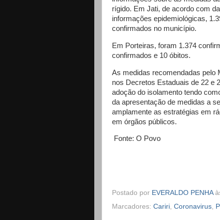
rígido. Em Jati, de acordo com d
informações epidemiológicas, 1.3
confirmados no município.
Em Porteiras, foram 1.374 confir
confirmados e 10 óbitos.
As medidas recomendadas pelo 
nos Decretos Estaduais de 22 e 
adoção do isolamento tendo como
da apresentação de medidas a se
amplamente as estratégias em rád
em órgãos públicos.
Fonte: O Povo
Postado por
EVERALDO PENHA
à
Marcadores:
Cariri
,
Coronavirus
,
P