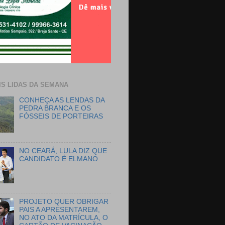
IS LIDAS DA SEMANA
CONHEÇA AS LENDAS DA
PEDRA BRANCA E OS
FÓSSEIS DE PORTEIRAS
NO CEARÁ, LULA DIZ QUE
CANDIDATO É ELMANO
PROJETO QUER OBRIGAR
PAIS A APRESENTAREM,
NO ATO DA MATRÍCULA, O