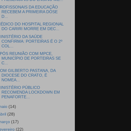
ROFISSONAIS DA EDUCAÇÃO
RECEBEM A PRIMEIRA DOSE
D...
ÉDICO DO HOSPITAL REGIONAL
DO CARIRI MORRE EM DEC...
INISTÉRIO DA SAÚDE
CONFIRMA: PORTEIRAS É O 2º
COL...
PÓS REUNIÃO COM MPCE,
MUNICÍPIO DE PORTEIRAS SE
C...
OM GILBERTO PASTANA, DA
DIOCESE DO CRATO, É
NOMEA...
INISTÉRIO PÚBLICO
RECOMENDA LOCKDOWN EM
PENAFORTE...
maio
(14)
abril
(28)
março
(17)
fevereiro
(22)