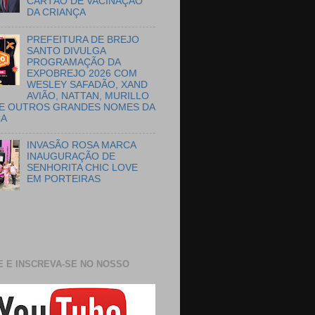
CARTÃO DE VACINAÇÃO
DA CRIANÇA
PREFEITURA DE BREJO
SANTO DIVULGA
PROGRAMAÇÃO DA
EXPOBREJO 2026 COM
WESLEY SAFADÃO, XAND
AVIÃO, NATTAN, MURILLO
E OUTROS GRANDES NOMES DA
CA
INVASÃO ROSA MARCA
INAUGURAÇÃO DE
SENHORITA CHIC LOVE
EM PORTEIRAS
E E INSCREVA-SE NO NOSSO