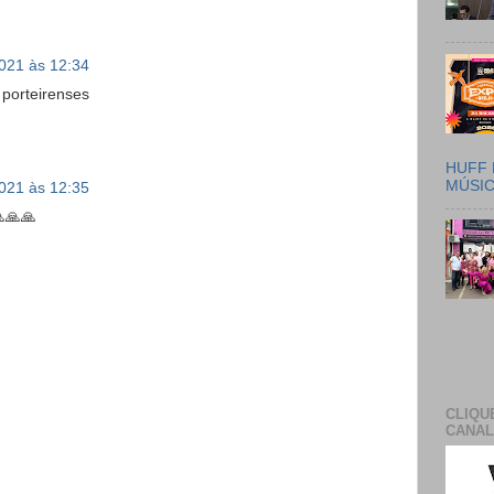
2021 às 12:34
porteirenses
HUFF 
MÚSI
2021 às 12:35
🙏🙏
CLIQU
CANAL