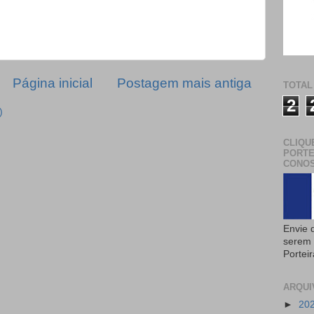
Página inicial
Postagem mais antiga
TOTAL
2
)
CLIQU
PORTE
CONOS
Envie 
serem 
Portei
ARQUI
►
20