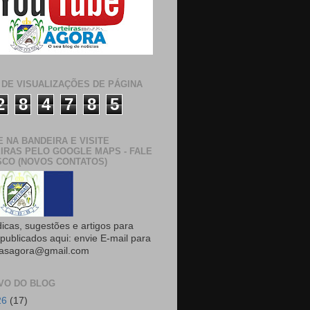
 DE VISUALIZAÇÕES DE PÁGINA
2
8
4
7
8
5
E NA BANDEIRA E VISITE
IRAS PELO GOOGLE MAPS - FALE
CO (NOVOS CONTATOS)
dicas, sugestões e artigos para
publicados aqui: envie E-mail para
rasagora@gmail.com
VO DO BLOG
26
(17)