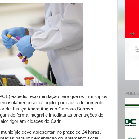
e
PUBLI
MPCE) expediu recomendação para que os municípios
otem isolamento social rígido, por causa do aumento
or de Justiça André Augusto Cardoso Barroso
am de forma integral e imediata as orientações do
ior rigor em cidades do Cariri.
unicípio deve apresentar, no prazo de 24 horas,
otadas para implementação do isolamento social