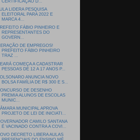
CERTIFICAÇÃO D...
ULA LIDERA PESQUISA
ELEITORAL PARA 2022 E
MARCA 4...
REFEITO FÁBIO PINHEIRO E
REPRESENTANTES DO
GOVERN...
ERAÇÃO DE EMPREGOS!
PREFEITO FÁBIO PINHEIRO
TRAZ ...
EARÁ COMEÇA A CADASTRAR
PESSOAS DE 12 A 17 ANOS P...
OLSONARO ANUNCIA NOVO
BOLSA FAMÍLIA DE R$ 300 E S...
ONCURSO DE DESENHO
PREMIA ALUNOS DE ESCOLAS
MUNIC...
ÂMARA MUNICIPAL APROVA
PROJETO DE LEI DE INICIATI...
OVERNADOR CAMILO SANTANA
É VACINADO CONTRA A COVI...
OVO DECRETO LIBERA AULAS
PRESENCIAIS DO ENSINO MÉ...