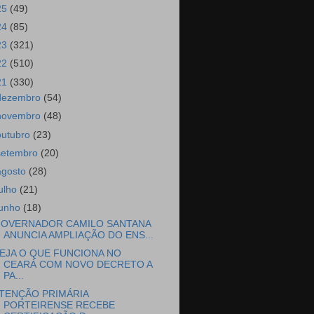
25
(49)
24
(85)
23
(321)
22
(510)
21
(330)
dezembro
(54)
novembro
(48)
outubro
(23)
setembro
(20)
agosto
(28)
julho
(21)
junho
(18)
OVERNADOR CAMILO SANTANA
ANUNCIA AMPLIAÇÃO DO ENS...
EJA O QUE FUNCIONA NO
CEARÁ COM NOVO DECRETO A
PA...
TENÇÃO PRIMÁRIA
PORTEIRENSE RECEBE