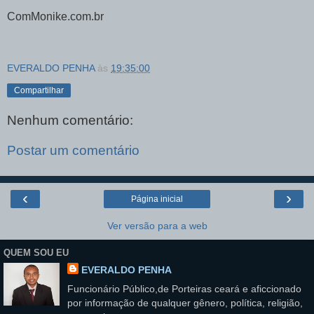
ComMonike.com.br
EVERALDO PENHA
às
19:35:00
Compartilhar
Nenhum comentário:
Postar um comentário
‹
›
Página inicial
Ver versão para a web
QUEM SOU EU
EVERALDO PENHA
Funcionário Público,de Porteiras ceará e aficcionado
por informação de qualquer gênero, política, religião,