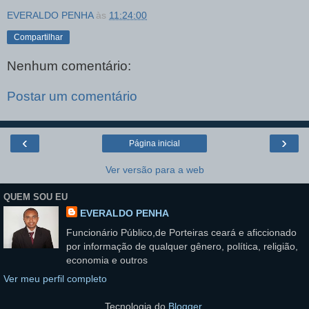
EVERALDO PENHA
às
11:24:00
Compartilhar
Nenhum comentário:
Postar um comentário
‹
›
Página inicial
Ver versão para a web
QUEM SOU EU
EVERALDO PENHA
Funcionário Público,de Porteiras ceará e aficcionado
por informação de qualquer gênero, política, religião,
economia e outros
Ver meu perfil completo
Tecnologia do
Blogger
.