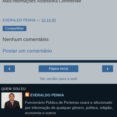
Mais informações: Assessoria Commonike
EVERALDO PENHA
às
10:14:00
Compartilhar
Nenhum comentário:
Postar um comentário
‹
›
Página inicial
Ver versão para a web
QUEM SOU EU
EVERALDO PENHA
Funcionário Público,de Porteiras ceará e aficcionado
por informação de qualquer gênero, política, religião,
economia e outros