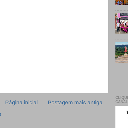
CLIQU
Página inicial
Postagem mais antiga
CANAL
)