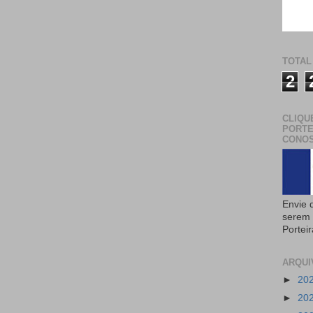
TOTAL
2
CLIQU
PORTE
CONOS
Envie 
serem 
Portei
ARQUI
►
20
►
20