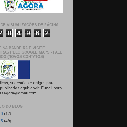
 DE VISUALIZAÇÕES DE PÁGINA
2
8
4
9
6
2
E NA BANDEIRA E VISITE
IRAS PELO GOOGLE MAPS - FALE
CO (NOVOS CONTATOS)
dicas, sugestões e artigos para
publicados aqui: envie E-mail para
rasagora@gmail.com
VO DO BLOG
26
(17)
25
(49)