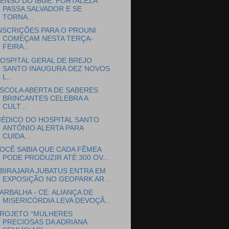
ENSO DO IBGE: FORTALEZA
PASSA SALVADOR E SE
TORNA...
NSCRIÇÕES PARA O PROUNI
COMEÇAM NESTA TERÇA-
FEIRA...
OSPITAL GERAL DE BREJO
SANTO INAUGURA DEZ NOVOS
L...
SCOLA ABERTA DE SABERES
BRINCANTES CELEBRA A
CULT...
ÉDICO DO HOSPITAL SANTO
ANTÔNIO ALERTA PARA
CUIDA...
OCÊ SABIA QUE CADA FÊMEA
PODE PRODUZIR ATÉ 300 OV...
BIRAJARA JUBATUS ENTRA EM
EXPOSIÇÃO NO GEOPARK AR...
ARBALHA - CE: ALIANÇA DE
MISERICÓRDIA LEVA DEVOÇÃ...
ROJETO “MULHERES
PRECIOSAS DA ADRIANA