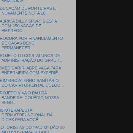
SEMIJOIAS” ...
DUCAÇÃO DE PORTEIRAS É
NOVAMENTE NOTA 10!
ÁBRICA DILLY SPORTS ESTÁ
COM 250 VAGAS DE
EMPREGO...
ROCURA POR FINANCIAMENTO
DE CASAS DEVE
PERMANECER...
ROJETO LITCOIS: ALUNOS DE
ADMINISTRAÇÃO DO GRAU T...
CMED CARIRI ABRE VAGA PARA
ENFERMEIRA COM EXPERIÊ...
RIMEIRO ATERRO SANITÁRIO
DO CARIRI ORIENTAL COLOC...
ROJETO VIVA O PAU DA
BANDEIRA: COLÉGIO NOSSA
SENH...
ISIOTERAPEUTA
DERMATOFUNCIONAL DÁ
DICAS PARA VOCÊ...
OTORISTAS DO “PADIM” DÃO 10
MOTIVOS PARA SEGUIR E...