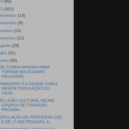
24
(85)
23
(321)
dezembro
(13)
novembro
(6)
outubro
(13)
setembro
(22)
agosto
(29)
julho
(31)
junho
(30)
SE FORMA MAIORIA PARA
TORNAR BOLSONARO
INELEGÍVEL...
RANJEIRO É A CIDADE COM A
MENOR POPULAÇÃO DO
CEAR...
ÃO JOÃO CULTURAL REÚNE
GRUPOS DE TRADIÇÃO
PRÓXIMA...
OPULAÇÃO DE PORTEIRAS (CE)
É DE 17.050 PESSOAS, A...