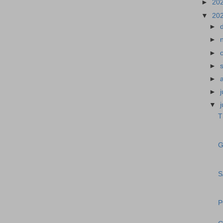
►
20
▼
20
►
►
►
►
►
►
▼
T
G
S
P