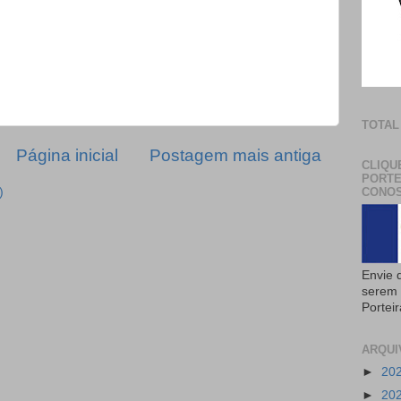
TOTAL
Página inicial
Postagem mais antiga
CLIQU
PORTE
)
CONOS
Envie 
serem 
Portei
ARQUI
►
20
►
20