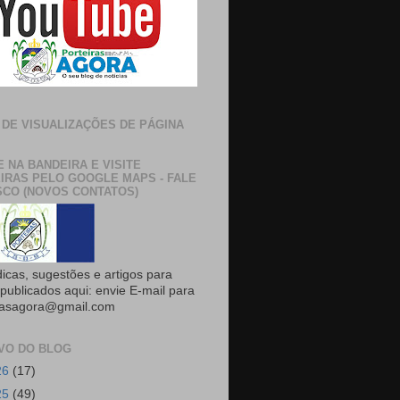
 DE VISUALIZAÇÕES DE PÁGINA
E NA BANDEIRA E VISITE
IRAS PELO GOOGLE MAPS - FALE
CO (NOVOS CONTATOS)
dicas, sugestões e artigos para
publicados aqui: envie E-mail para
rasagora@gmail.com
VO DO BLOG
26
(17)
25
(49)