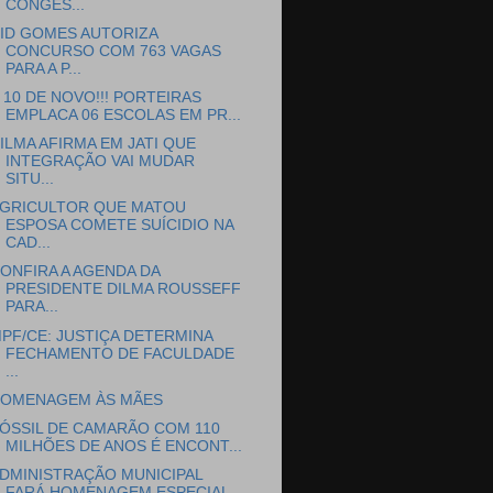
CONGES...
ID GOMES AUTORIZA
CONCURSO COM 763 VAGAS
PARA A P...
 10 DE NOVO!!! PORTEIRAS
EMPLACA 06 ESCOLAS EM PR...
ILMA AFIRMA EM JATI QUE
INTEGRAÇÃO VAI MUDAR
SITU...
GRICULTOR QUE MATOU
ESPOSA COMETE SUÍCIDIO NA
CAD...
ONFIRA A AGENDA DA
PRESIDENTE DILMA ROUSSEFF
PARA...
PF/CE: JUSTIÇA DETERMINA
FECHAMENTO DE FACULDADE
...
OMENAGEM ÀS MÃES
ÓSSIL DE CAMARÃO COM 110
MILHÕES DE ANOS É ENCONT...
DMINISTRAÇÃO MUNICIPAL
FARÁ HOMENAGEM ESPECIAL