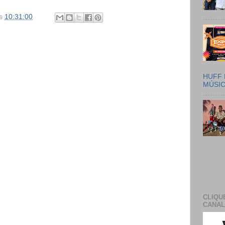
s
10:31:00
HUFF 
MÚSI
CLIQU
CANAL