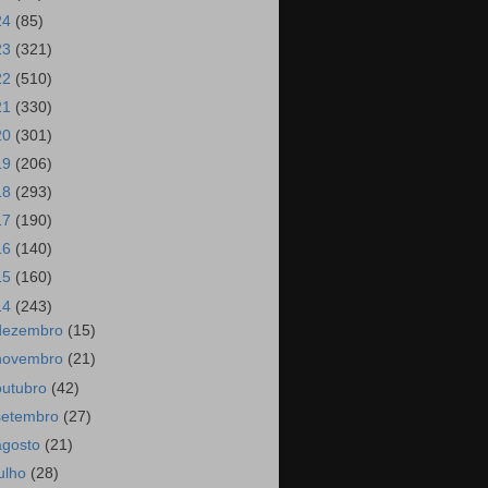
24
(85)
23
(321)
22
(510)
21
(330)
20
(301)
19
(206)
18
(293)
17
(190)
16
(140)
15
(160)
14
(243)
dezembro
(15)
novembro
(21)
outubro
(42)
setembro
(27)
agosto
(21)
julho
(28)