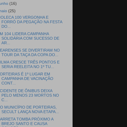
junho
(16)
maio
(25)
OLECA 100 VERGONHA E
FORRÓ DA PEGAÇÃO NA FESTA
DO...
M 104 LIDERA CAMPANHA
SOLIDÁRIA COM SUCESSO DE
AR...
EARENSES SE DIVERTIRAM NO
TOUR DA TAÇA DA COPA DO...
ILMA CRESCE TRÊS PONTOS E
SERIA REELEITA NO 1º TU...
ORTEIRAS É 1º LUGAR EM
CAMPANHA DE VACINAÇÃO
CONT...
CIDENTE DE ÔNIBUS DEIXA
PELO MENOS 23 MORTOS NO
C...
O MUNICÍPIO DE PORTEIRAS,
SECULT LANÇA NOVA ETAPA...
ARRETA TOMBA PRÓXIMO A
BREJO SANTO E CAUSA