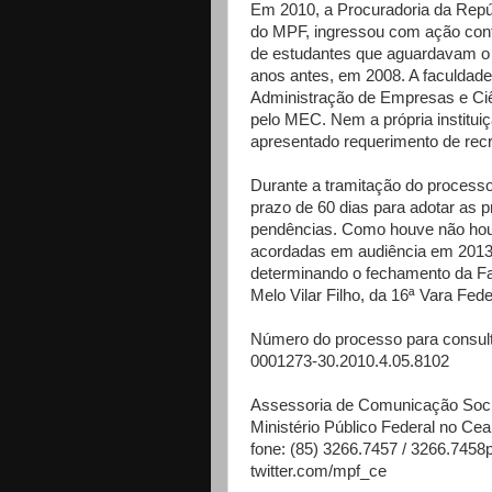
Em 2010, a Procuradoria da Repúb
do MPF, ingressou com ação cont
de estudantes que aguardavam o 
anos antes, em 2008. A faculdade
Administração de Empresas e Ci
pelo MEC. Nem a própria institui
apresentado requerimento de recr
Durante a tramitação do processo
prazo de 60 dias para adotar as 
pendências. Como houve não hou
acordadas em audiência em 2013, 
determinando o fechamento da Fam
Melo Vilar Filho, da 16ª Vara Fed
Número do processo para consult
0001273-30.2010.4.05.8102
Assessoria de Comunicação Soci
Ministério Público Federal no Cea
fone: (85) 3266.7457 / 3266.74
twitter.com/mpf_ce