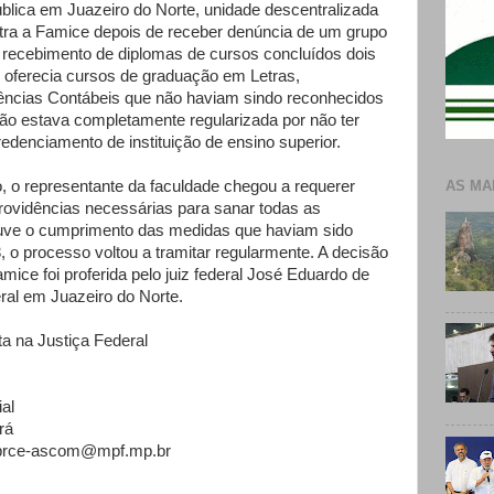
lica em Juazeiro do Norte, unidade descentralizada
ra a Famice depois de receber denúncia de um grupo
recebimento de diplomas de cursos concluídos dois
 oferecia cursos de graduação em Letras,
ências Contábeis que não haviam sindo reconhecidos
ção estava completamente regularizada por não ter
edenciamento de instituição de ensino superior.
, o representante da faculdade chegou a requerer
AS MA
providências necessárias para sanar todas as
ve o cumprimento das medidas que haviam sido
o processo voltou a tramitar regularmente. A decisão
ice foi proferida pelo juiz federal José Eduardo de
eral em Juazeiro do Norte.
a na Justiça Federal
al
rá
58prce-ascom@mpf.mp.br