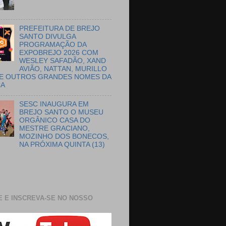
PREFEITURA DE BREJO
SANTO DIVULGA
PROGRAMAÇÃO DA
EXPOBREJO 2026 COM
WESLEY SAFADÃO, XAND
AVIÃO, NATTAN, MURILLO
E OUTROS GRANDES NOMES DA
CA
SESC INAUGURA EM
BREJO SANTO O MUSEU
ORGÂNICO CASA DO
MESTRE GRACIANO,
MOZINHO DOS BONECOS,
NA PRÓXIMA QUINTA (13)
E E INSCREVA-SE NO NOSSO