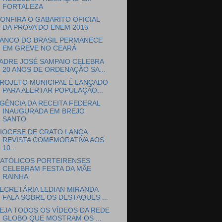
FORTALEZA
ONFIRA O GABARITO OFICIAL
DA PROVA DO ENEM 2015
ANCO DO BRASIL PERMANECE
EM GREVE NO CEARÁ
ADRE JOSÉ SAMPAIO CELEBRA
20 ANOS DE ORDENAÇÃO SA...
ROJETO MUNICIPAL É LANÇADO
PARA ALERTAR POPULAÇÃO...
GÊNCIA DA RECEITA FEDERAL
INAUGURADA EM BREJO
SANTO
IOCESE DE CRATO LANÇA
REVISTA COMEMORATIVA AOS
10...
ATÓLICOS PORTEIRENSES
CELEBRAM FESTA DA MÃE
RAINHA
ECRETÁRIA LEDIAN MIRANDA
FALA SOBRE OS DESTAQUES ...
EJA TODOS OS VÍDEOS DA REDE
GLOBO QUE MOSTRAM OS ...