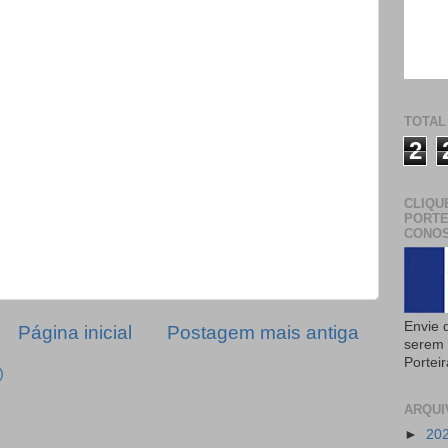
TOTAL
2
CLIQU
PORTE
CONOS
Envie 
Página inicial
Postagem mais antiga
serem 
Portei
)
ARQUI
►
20