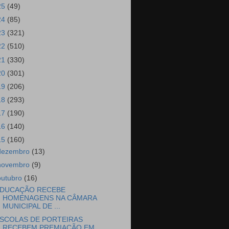
25
(49)
24
(85)
23
(321)
22
(510)
21
(330)
20
(301)
19
(206)
18
(293)
17
(190)
16
(140)
15
(160)
dezembro
(13)
novembro
(9)
outubro
(16)
DUCAÇÃO RECEBE
HOMENAGENS NA CÂMARA
MUNICIPAL DE ...
SCOLAS DE PORTEIRAS
RECEBEM PREMIAÇÃO EM