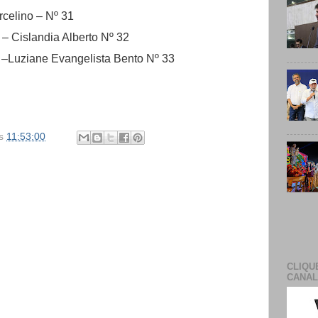
celino – Nº 31
– Cislandia Alberto Nº 32
 –Luziane Evangelista Bento Nº 33
s
11:53:00
CLIQU
CANAL