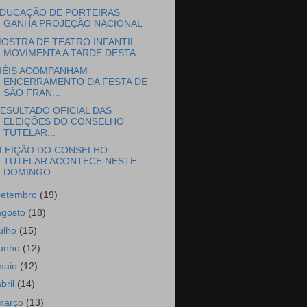
DUCAÇÃO DE PORTEIRAS
GANHA PROJEÇÃO NACIONAL
OSTRA DE TEATRO INFANTIL
MOVIMENTA A TARDE DESTA ...
IÉIS ACOMPANHAM
ENCERRAMENTO DA FESTA DE
SÃO FRAN...
ESULTADO OFICIAL DAS
ELEIÇÕES DO CONSELHO
TUTELAR...
LEIÇÃO DO CONSELHO
TUTELAR ACONTECE NESTE
DOMINGO...
setembro
(19)
agosto
(18)
julho
(15)
junho
(12)
maio
(12)
abril
(14)
março
(13)