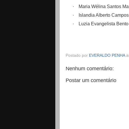
·
Maria Wélina Santos Mar
·
Islandia Alberto Campos 
·
Luzia Evangelista Bento
Postado por
EVERALDO PENHA
à
Nenhum comentário:
Postar um comentário