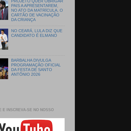
PROJETO QUER OBRIGAR
PAIS A APRESENTAREM,
NO ATO DA MATRÍCULA, O
CARTÃO DE VACINAÇÃO
DA CRIANÇA
NO CEARÁ, LULA DIZ QUE
CANDIDATO É ELMANO
BARBALHA DIVULGA
PROGRAMAÇÃO OFICIAL
DA FESTA DE SANTO
ANTÔNIO 2026
E E INSCREVA-SE NO NOSSO