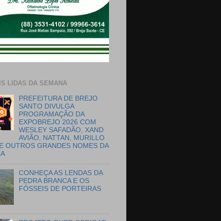
IS LIDAS DA SEMANA
PREFEITURA DE BREJO
SANTO DIVULGA
PROGRAMAÇÃO DA
EXPOBREJO 2026 COM
WESLEY SAFADÃO, XAND
AVIÃO, NATTAN, MURILLO
E OUTROS GRANDES NOMES DA
CA
CONHEÇA AS LENDAS DA
PEDRA BRANCA E OS
FÓSSEIS DE PORTEIRAS