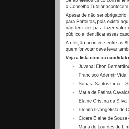
Serão eleitos cinco conselhei
o Conselho Tutelar acontecem 
Apesar de não ser obrigatório,
para Porteiras, pois existe aq
não têm voz para fazer valer 
público a identificar esses cas
A eleição acontece entre as 8h
quem for votar deve levar tam
Veja a lista com os candidato
·
Juvenal Elton Bernardino
·
Francisco Adermir Vidal
·
Sonara Santos Lima – S
·
Maria de Fátima Cavalc
·
Elaine Cristina da Silva
·
Elenita Evangelista de C
·
Cícera Elaine de Souza 
·
Maria de Lourdes de Li