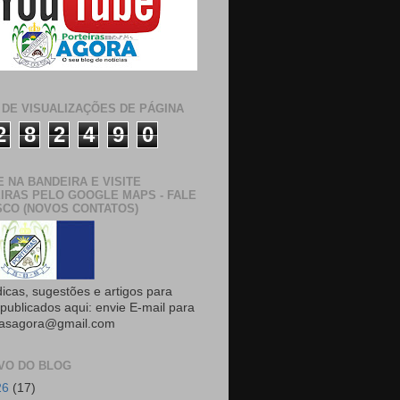
 DE VISUALIZAÇÕES DE PÁGINA
2
8
2
4
9
0
E NA BANDEIRA E VISITE
IRAS PELO GOOGLE MAPS - FALE
CO (NOVOS CONTATOS)
dicas, sugestões e artigos para
publicados aqui: envie E-mail para
rasagora@gmail.com
VO DO BLOG
26
(17)