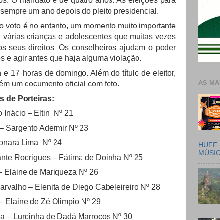
ros. O mandato é de quatro anos. As eleições para
sempre um ano depois do pleito presidencial.
 o voto é no entanto, um momento muito importante
ui várias crianças e adolescentes que muitas vezes
os seus direitos. Os conselheiros ajudam o poder
os e agir antes que haja alguma violação.
 e 17 horas de domingo. Além do título de eleitor,
AS MA
bém um documento oficial com foto.
s de Porteiras:
 Inácio – Eltin Nº 21
 – Sargento Adermir Nº 23
onara Lima Nº 24
HUFF 
MÚSI
ante Rodrigues – Fátima de Doinha Nº 25
 – Elaine de Mariqueza Nº 26
arvalho – Elenita de Diego Cabeleireiro Nº 28
– Elaine de Zé Olimpio Nº 29
ma – Lurdinha de Dadá Marrocos Nº 30