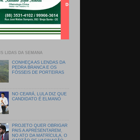
IS LIDAS DA SEMANA
CONHEÇA AS LENDAS DA
PEDRA BRANCA E OS
FÓSSEIS DE PORTEIRAS
NO CEARÁ, LULA DIZ QUE
CANDIDATO É ELMANO
PROJETO QUER OBRIGAR
PAIS A APRESENTAREM,
NO ATO DA MATRÍCULA, O