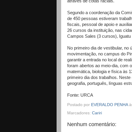
através de cotas raciais.
Segundo a coordenação da Comis
de 450 pessoas estiveram trabal
fiscais, pessoal de apoio e auxil
26 cursos da instituição, nas cid
Campos Sales (3 cursos), Iguatu 
No primeiro dia de vestibular, no 
movimentação, no campus do Pime
garantir a entrada no local de re
foram abertos ao meio-dia, com o
matemática, biologia e física às
primeiro dia dos trabalhos. Neste
geografia, português, línguas estr
Fonte: URCA
Postado por
EVERALDO PENHA
à
Marcadores:
Cariri
Nenhum comentário: