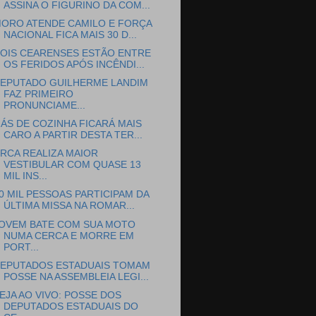
ASSINA O FIGURINO DA COM...
ORO ATENDE CAMILO E FORÇA
NACIONAL FICA MAIS 30 D...
OIS CEARENSES ESTÃO ENTRE
OS FERIDOS APÓS INCÊNDI...
EPUTADO GUILHERME LANDIM
FAZ PRIMEIRO
PRONUNCIAME...
ÁS DE COZINHA FICARÁ MAIS
CARO A PARTIR DESTA TER...
RCA REALIZA MAIOR
VESTIBULAR COM QUASE 13
MIL INS...
0 MIL PESSOAS PARTICIPAM DA
ÚLTIMA MISSA NA ROMAR...
OVEM BATE COM SUA MOTO
NUMA CERCA E MORRE EM
PORT...
EPUTADOS ESTADUAIS TOMAM
POSSE NA ASSEMBLEIA LEGI...
EJA AO VIVO: POSSE DOS
DEPUTADOS ESTADUAIS DO