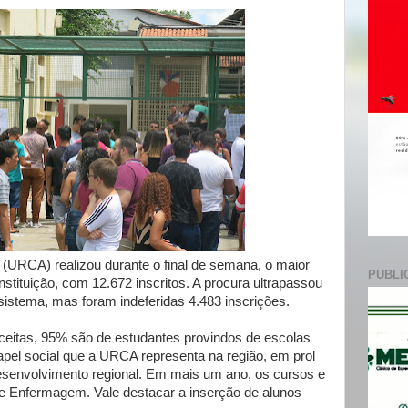
e
 (URCA) realizou durante o final de semana, o maior
PUBLI
nstituição, com 12.672 inscritos. A procura ultrapassou
istema, mas foram indeferidas 4.483 inscrições.
ceitas, 95% são de estudantes provindos de escolas
apel social que a URCA representa na região, em prol
esenvolvimento regional. Em mais um ano, os cursos e
 e Enfermagem. Vale destacar a inserção de alunos