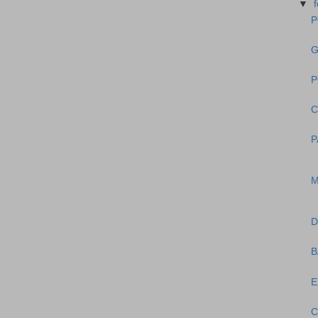
▼
P
G
P
C
P
M
D
B
E
C