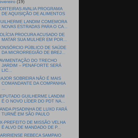
fevereiro
(19)
ORTEIRAS AVALIA PROGRAMA
DE AQUISIÇÃO DE ALIMENTOS
UILHERME LANDIM COMEMORA
NOVAS ESTRADAS PARA O CA...
OLÍCIA PROCURA ACUSADO DE
MATAR SUA MULHER EM POR...
ONSÓRCIO PÚBLICO DE SAÚDE
DA MICRORREGIÃO DE BREJ...
AVIMENTAÇÃO DO TRECHO
JARDIM – PENAFORTE SERÁ
LIC...
AJOR SOBREIRA NÃO É MAIS
COMANDANTE DA COMPANHIA
...
EPUTADO GUILHERME LANDIM
É O NOVO LÍDER DO PDT NA...
ANDA PISADINHA DE LUXO FARÁ
TURNÊ EM SÃO PAULO
X-PREFEITO DE MISSÃO VELHA
É ALVO DE MANDADO DE P...
ARIRIENSE REBECA SAMPAIO