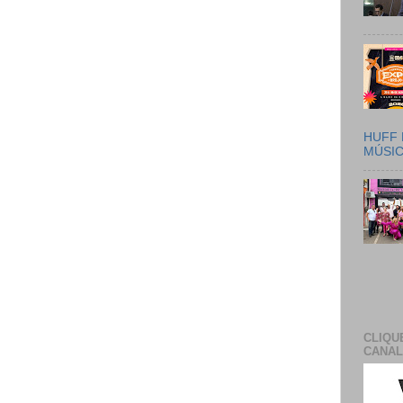
HUFF 
MÚSI
CLIQU
CANAL