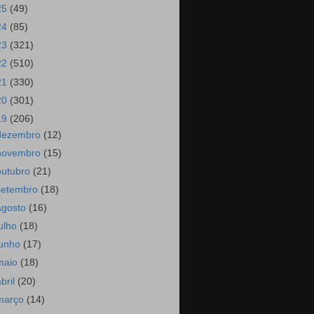
25
(49)
24
(85)
23
(321)
22
(510)
21
(330)
20
(301)
19
(206)
dezembro
(12)
novembro
(15)
outubro
(21)
setembro
(18)
agosto
(16)
julho
(18)
junho
(17)
maio
(18)
abril
(20)
março
(14)