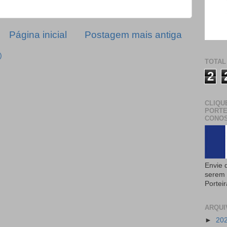
Página inicial
Postagem mais antiga
)
TOTAL
2
CLIQU
PORTE
CONOS
Envie 
serem 
Portei
ARQUI
►
20