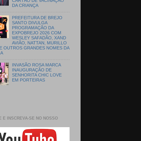
CARTÃO DE VACINAÇÃO
DA CRIANÇA
PREFEITURA DE BREJO
SANTO DIVULGA
PROGRAMAÇÃO DA
EXPOBREJO 2026 COM
WESLEY SAFADÃO, XAND
AVIÃO, NATTAN, MURILLO
E OUTROS GRANDES NOMES DA
CA
INVASÃO ROSA MARCA
INAUGURAÇÃO DE
SENHORITA CHIC LOVE
EM PORTEIRAS
E E INSCREVA-SE NO NOSSO