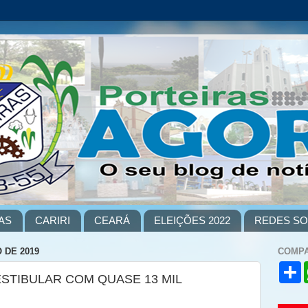
AS
CARIRI
CEARÁ
ELEIÇÕES 2022
REDES SO
 DE 2019
COMPA
S
ESTIBULAR COM QUASE 13 MIL
h
a
r