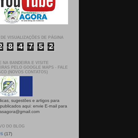
 DE VISUALIZAÇÕES DE PÁGINA
2
8
4
7
5
2
E NA BANDEIRA E VISITE
IRAS PELO GOOGLE MAPS - FALE
CO (NOVOS CONTATOS)
dicas, sugestões e artigos para
publicados aqui: envie E-mail para
rasagora@gmail.com
VO DO BLOG
26
(17)