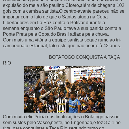
expulsão do meia são paulino Cícero,além de chegar a 102
gols com a camisa santista.O centro-avante pareceu não se
importar com o fato de que o Santos atuou na Copa
Libertadores em La Paz contra o Bolívar durante a
semana,enquanto o São Paulo teve a sua partida contra a
Ponte Preta pela Copa do Brasil adiada pela chuva.
Com mais uma vitória a equipe santista segue rumo ao tri-
campeonato estadual, fato este que não ocorre à 43 anos.
BOTAFOGO CONQUISTA A TAÇA
RIO
Com muita eficiência nas finalizações o Botafogo passou
sem sustos pelo Vasco,neste, no Engenhão,e fez 3 a 1 no
rival para conquistar a Taça Rio,segundo turno do