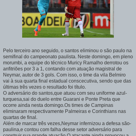
Pelo terceiro ano seguido, o santos eliminou o são paulo na
semifinal do campeonato paulista. Neste domingo, em pleno
morumbi, a equipe do técnico Muricy Ramalho derrotou os
anfitriões por 3 a 1, contando com atuação magistral de
Neymar, autor de 3 gols. Com isso, o time da vila Belmiro
vai à sua quarta final estadual conscecutiva, sendo que das
últimas três vezes o resultado foi título.
O adversário do santos,que atuou com seu uniforme azul-
turquesa,sai do duelo entre Guarani e Ponte Preta que
ocorre ainda nesta domingo.Os times de Campinas
eliminaram respectivamente Palmeiras e Corinthians nas
quartas de final.
Além de marcar três vezes,Neymar infernizou a defesa são-
paulina,e contou com falha desse setor adversário para
construir sua grande atuação.O atacante ainda provocou a