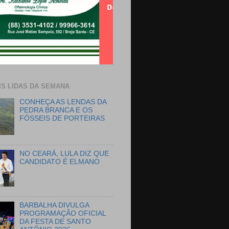
IS LIDAS DA SEMANA
CONHEÇA AS LENDAS DA
PEDRA BRANCA E OS
FÓSSEIS DE PORTEIRAS
NO CEARÁ, LULA DIZ QUE
CANDIDATO É ELMANO
BARBALHA DIVULGA
PROGRAMAÇÃO OFICIAL
DA FESTA DE SANTO