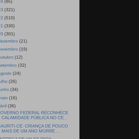
24
(85)
23
(321)
22
(510)
21
(330)
20
(301)
dezembro
(21)
novembro
(19)
outubro
(12)
setembro
(32)
agosto
(24)
julho
(26)
junho
(34)
maio
(16)
abril
(36)
OVERNO FEDERAL RECONHECE
CALAMIDADE PÚBLICA NO CE...
AURITI-CE: CRIANÇA DE POUCO
MAIS DE UM ANO MORRE ...