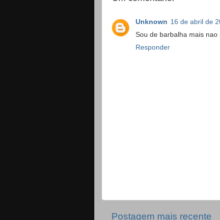
Unknown
16 de abril de 
Sou de barbalha mais nao p
Responder
Postagem mais recente