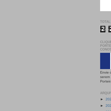
TOTAL
2
CLIQU
PORTE
CONOS
Envie 
serem 
Portei
ARQUI
►
20
►
20