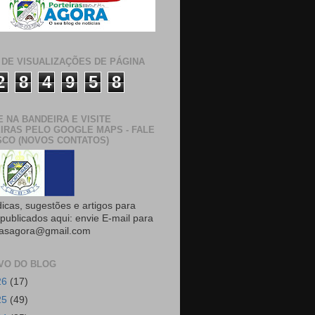
 DE VISUALIZAÇÕES DE PÁGINA
2
8
4
9
5
8
E NA BANDEIRA E VISITE
IRAS PELO GOOGLE MAPS - FALE
CO (NOVOS CONTATOS)
dicas, sugestões e artigos para
publicados aqui: envie E-mail para
rasagora@gmail.com
VO DO BLOG
26
(17)
25
(49)