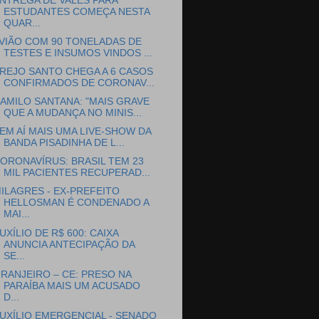
NTREGA DE VALES PARA
ESTUDANTES COMEÇA NESTA
QUAR...
VIÃO COM 90 TONELADAS DE
TESTES E INSUMOS VINDOS ...
REJO SANTO CHEGA A 6 CASOS
CONFIRMADOS DE CORONAV...
AMILO SANTANA: "MAIS GRAVE
QUE A MUDANÇA NO MINIS...
EM AÍ MAIS UMA LIVE-SHOW DA
BANDA PISADINHA DE L...
ORONAVÍRUS: BRASIL TEM 23
MIL PACIENTES RECUPERAD...
ILAGRES - EX-PREFEITO
HELLOSMAN É CONDENADO A
MAI...
UXÍLIO DE R$ 600: CAIXA
ANUNCIA ANTECIPAÇÃO DA
SE...
RANJEIRO – CE: PRESO NA
PARAÍBA MAIS UM ACUSADO
D...
UXÍLIO EMERGENCIAL - SENADO