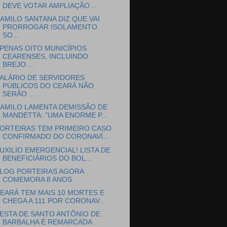
DEVE VOTAR AMPLIAÇÃO ...
AMILO SANTANA DIZ QUE VAI
PRORROGAR ISOLAMENTO
SO...
PENAS OITO MUNICÍPIOS
CEARENSES, INCLUINDO
BREJO ...
ALÁRIO DE SERVIDORES
PÚBLICOS DO CEARÁ NÃO
SERÃO ...
AMILO LAMENTA DEMISSÃO DE
MANDETTA: "UMA ENORME P...
ORTEIRAS TEM PRIMEIRO CASO
CONFIRMADO DO CORONAVÍ...
UXILIO EMERGENCIAL! LISTA DE
BENEFICIÁRIOS DO BOL...
LOG PORTEIRAS AGORA
COMEMORA 8 ANOS
EARÁ TEM MAIS 10 MORTES E
CHEGA A 111 POR CORONAV...
ESTA DE SANTO ANTÔNIO DE
BARBALHA É REMARCADA