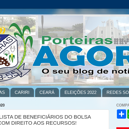
AS
CARIRI
CEARÁ
ELEIÇÕES 2022
REDES SO
020
COMPA
S
LISTA DE BENEFICIÁRIOS DO BOLSA
h
a
 COM DIREITO AOS RECURSOS!
r