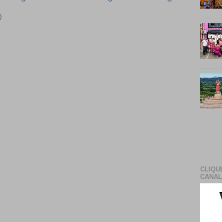
)
CLIQU
CANAL