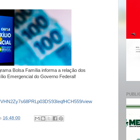
e
rama Bolsa Família informa a relação dos
xílio Emergencial do Governo Federal!
PUBLI
/d/1NyVHN2Zy7s68PRLp03DS93IeqfHCH559/view
s
16:48:00