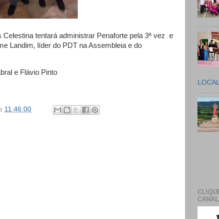
 Celestina tentará administrar Penaforte pela 3ª vez e
rme Landim, líder do PDT na Assembleia e do
ral e Flávio Pinto
LOCA
s
11:46:00
CLIQU
CANAL