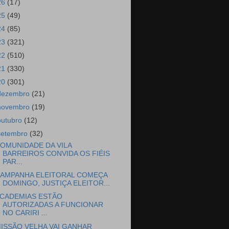
26
(17)
25
(49)
24
(85)
23
(321)
22
(510)
21
(330)
20
(301)
dezembro
(21)
novembro
(19)
outubro
(12)
setembro
(32)
OMUNIDADE DA VILA
BARREIROS CONVIDA OS FIÉIS
PAR...
AMPANHA ELEITORAL COMEÇA
DOMINGO, JUSTIÇA ELEITOR...
CADEMIAS ESTÃO
AUTORIZADAS A FUNCIONAR
NO CARIRI ...
ISSÃO VELHA VAI GANHAR