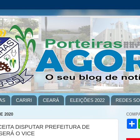
AS
CARIRI
CEARÁ
ELEIÇÕES 2022
REDES SO
E 2020
COMPA
S
ACEITA DISPUTAR PREFEITURA DE
h
a
SERÁ O VICE
r