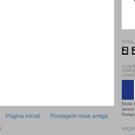
TOTAL
2
CLIQU
PORTE
CONOS
Envie 
serem 
Portei
Página inicial
Postagem mais antiga
)
ARQUI