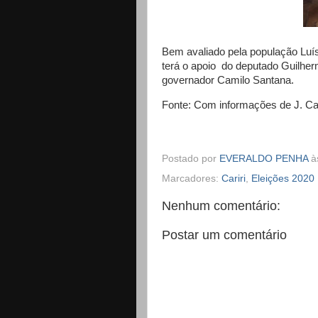
Bem avaliado pela população Luís
terá o apoio do deputado Guilhe
governador Camilo Santana.
Fonte: Com informações de J. Cab
Postado por
EVERALDO PENHA
à
Marcadores:
Cariri
,
Eleições 2020
Nenhum comentário:
Postar um comentário