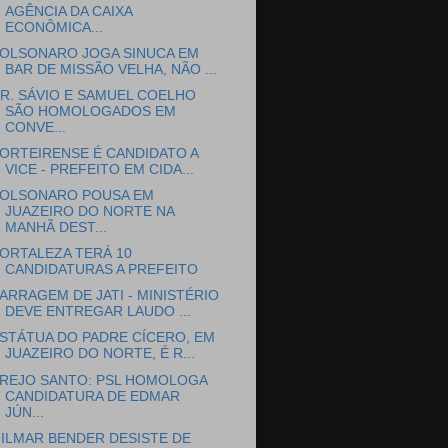
AGÊNCIA DA CAIXA
ECONÔMICA...
OLSONARO JOGA SINUCA EM
BAR DE MISSÃO VELHA, NÃO ...
R. SÁVIO E SAMUEL COELHO
SÃO HOMOLOGADOS EM
CONVE...
ORTEIRENSE É CANDIDATO A
VICE - PREFEITO EM CIDA...
OLSONARO POUSA EM
JUAZEIRO DO NORTE NA
MANHÃ DEST...
ORTALEZA TERÁ 10
CANDIDATURAS A PREFEITO
ARRAGEM DE JATI - MINISTÉRIO
DEVE ENTREGAR LAUDO ...
STÁTUA DO PADRE CÍCERO, EM
JUAZEIRO DO NORTE, É R...
REJO SANTO: PSL HOMOLOGA
CANDIDATURA DE EDMAR
JÚN...
ILMAR BENDER DESISTE DE