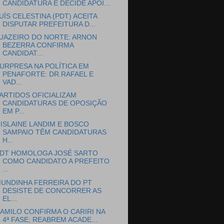
CANDIDATURA E DECIDE APOI...
UÍS CELESTINA (PDT) ACEITA
DISPUTAR PREFEITURA D...
UAZEIRO DO NORTE: ARNON
BEZERRA CONFIRMA
CANDIDAT...
URPRESA NA POLÍTICA EM
PENAFORTE: DR.RAFAEL E
VAD...
ARTIDOS OFICIALIZAM
CANDIDATURAS DE OPOSIÇÃO
EM P...
ISLAINE LANDIM E BOSCO
SAMPAIO TÊM CANDIDATURAS
H...
DT HOMOLOGA JOSÉ SARTO
COMO CANDIDATO A PREFEITO
...
UNDINHA FERREIRA DO PT
DESISTE DE CONCORRER AS
EL...
AMILO CONFIRMA O CARIRI NA
4ª FASE; REABREM ACADE...