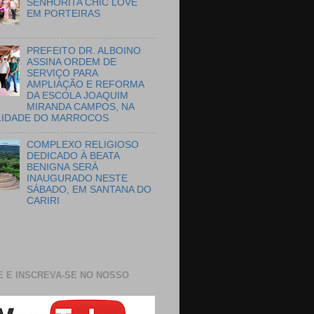
SENHORITA CHIC LOVE
EM PORTEIRAS
PREFEITO DR. ALBOINO
ASSINA ORDEM DE
SERVIÇO PARA
AMPLIAÇÃO E REFORMA
DA ESCOLA JOAQUIM
MIRANDA CAMPOS, NA
LIDADE DO MARROCOS
COMPLEXO RELIGIOSO
DEDICADO À BEATA
BENIGNA SERÁ
INAUGURADO NESTE
SÁBADO, EM SANTANA DO
CARIRI
E E INSCREVA-SE NO NOSSO