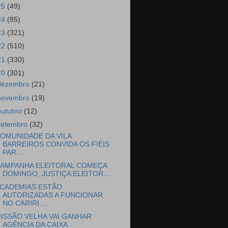
25
(49)
24
(85)
23
(321)
22
(510)
21
(330)
20
(301)
dezembro
(21)
novembro
(19)
outubro
(12)
setembro
(32)
OMUNIDADE DA VILA
BARREIROS CONVIDA OS FIÉIS
PAR...
AMPANHA ELEITORAL COMEÇA
DOMINGO, JUSTIÇA ELEITOR...
CADEMIAS ESTÃO
AUTORIZADAS A FUNCIONAR
NO CARIRI ...
ISSÃO VELHA VAI GANHAR
AGÊNCIA DA CAIXA