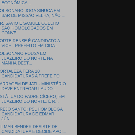
ECONÔMICA...
OLSONARO JOGA SINUCA EM
BAR DE MISSÃO VELHA, NÃO ...
R. SÁVIO E SAMUEL COELHO
SÃO HOMOLOGADOS EM
CONVE...
ORTEIRENSE É CANDIDATO A
VICE - PREFEITO EM CIDA...
OLSONARO POUSA EM
JUAZEIRO DO NORTE NA
MANHÃ DEST...
ORTALEZA TERÁ 10
CANDIDATURAS A PREFEITO
ARRAGEM DE JATI - MINISTÉRIO
DEVE ENTREGAR LAUDO ...
STÁTUA DO PADRE CÍCERO, EM
JUAZEIRO DO NORTE, É R...
REJO SANTO: PSL HOMOLOGA
CANDIDATURA DE EDMAR
JÚN...
ILMAR BENDER DESISTE DE
CANDIDATURA E DECIDE APOI...