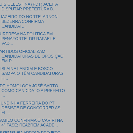
UÍS CELESTINA (PDT) ACEITA
DISPUTAR PREFEITURA D...
UAZEIRO DO NORTE: ARNON
BEZERRA CONFIRMA
CANDIDAT...
URPRESA NA POLÍTICA EM
PENAFORTE: DR.RAFAEL E
VAD...
ARTIDOS OFICIALIZAM
CANDIDATURAS DE OPOSIÇÃO
EM P...
ISLAINE LANDIM E BOSCO
SAMPAIO TÊM CANDIDATURAS
H...
DT HOMOLOGA JOSÉ SARTO
COMO CANDIDATO A PREFEITO
...
UNDINHA FERREIRA DO PT
DESISTE DE CONCORRER AS
EL...
AMILO CONFIRMA O CARIRI NA
4ª FASE; REABREM ACADE...
SSEMBLEIA APROVA PROJETO