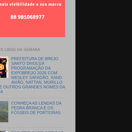
IS LIDAS DA SEMANA
PREFEITURA DE BREJO
SANTO DIVULGA
PROGRAMAÇÃO DA
EXPOBREJO 2026 COM
WESLEY SAFADÃO, XAND
AVIÃO, NATTAN, MURILLO
E OUTROS GRANDES NOMES DA
CA
CONHEÇA AS LENDAS DA
PEDRA BRANCA E OS
FÓSSEIS DE PORTEIRAS