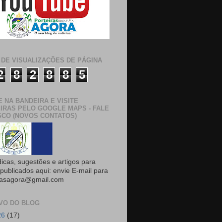
 DE VISUALIZAÇÕES DE PÁGINA
2
8
2
8
8
5
E NA BANDEIRA E VISITE
IRAS PELO GOOGLE MAPS - FALE
CO (NOVOS CONTATOS)
dicas, sugestões e artigos para
publicados aqui: envie E-mail para
rasagora@gmail.com
VO DO BLOG
26
(17)