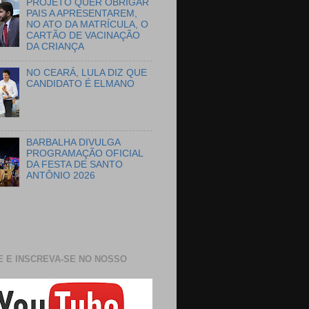
PROJETO QUER OBRIGAR
PAIS A APRESENTAREM,
NO ATO DA MATRÍCULA, O
CARTÃO DE VACINAÇÃO
DA CRIANÇA
NO CEARÁ, LULA DIZ QUE
CANDIDATO É ELMANO
BARBALHA DIVULGA
PROGRAMAÇÃO OFICIAL
DA FESTA DE SANTO
ANTÔNIO 2026
E E INSCREVA-SE NO NOSSO