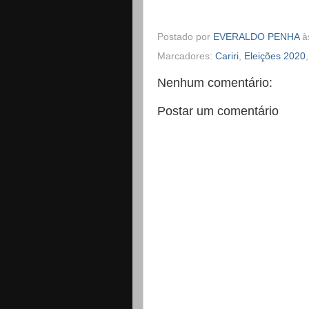
Postado por
EVERALDO PENHA
à
Marcadores:
Cariri
,
Eleições 2020
Nenhum comentário:
Postar um comentário