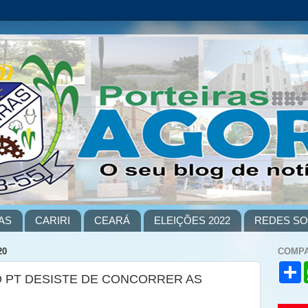
AS
CARIRI
CEARÁ
ELEIÇÕES 2022
REDES SO
20
COMPA
S
 PT DESISTE DE CONCORRER AS
h
a
r