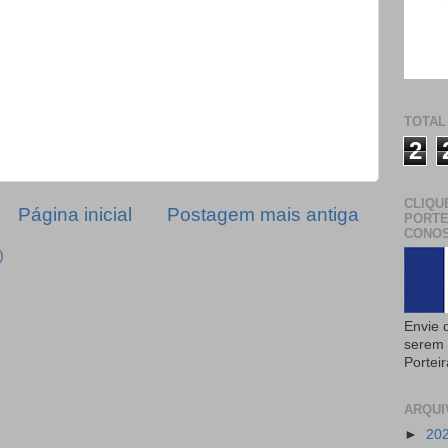
TOTAL
2
CLIQU
Página inicial
Postagem mais antiga
PORTE
CONOS
)
Envie 
serem 
Portei
ARQUI
►
20