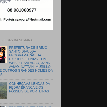
IS LIDAS DA SEMANA
PREFEITURA DE BREJO
SANTO DIVULGA
PROGRAMAÇÃO DA
EXPOBREJO 2026 COM
WESLEY SAFADÃO, XAND
AVIÃO, NATTAN, MURILLO
E OUTROS GRANDES NOMES DA
CA
CONHEÇA AS LENDAS DA
PEDRA BRANCA E OS
FÓSSEIS DE PORTEIRAS