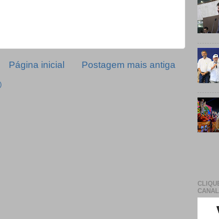
Página inicial
Postagem mais antiga
)
CLIQU
CANAL