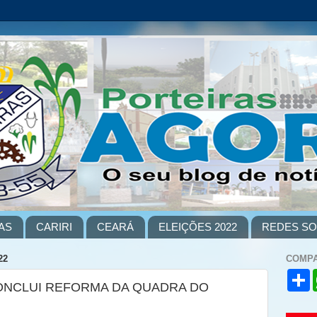
AS
CARIRI
CEARÁ
ELEIÇÕES 2022
REDES SO
22
COMPA
S
ONCLUI REFORMA DA QUADRA DO
h
a
r