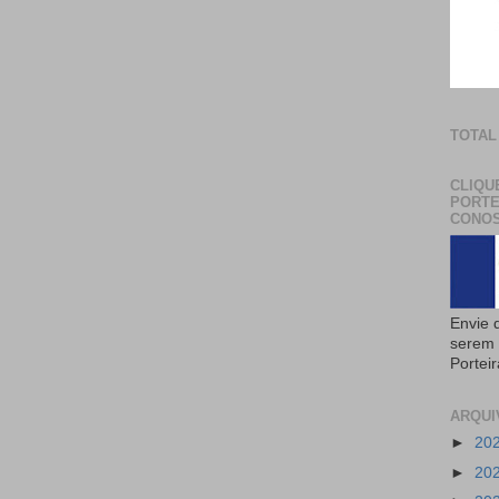
TOTAL
CLIQU
PORTE
CONOS
Envie 
serem 
Portei
ARQUI
►
20
►
20