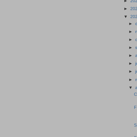
►
20
►
20
▼
20
►
►
►
►
►
►
►
►
▼
C
F
S