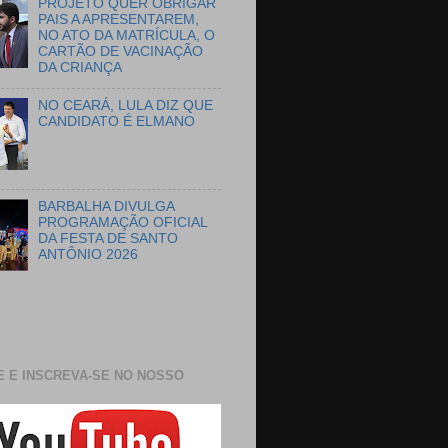
PROJETO QUER OBRIGAR
PAIS A APRESENTAREM,
NO ATO DA MATRÍCULA, O
CARTÃO DE VACINAÇÃO
DA CRIANÇA
NO CEARÁ, LULA DIZ QUE
CANDIDATO É ELMANO
BARBALHA DIVULGA
PROGRAMAÇÃO OFICIAL
DA FESTA DE SANTO
ANTÔNIO 2026
E E INSCREVA-SE NO NOSSO