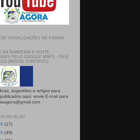
 DE VISUALIZAÇÕES DE PÁGINA
E NA BANDEIRA E VISITE
IRAS PELO GOOGLE MAPS - FALE
CO (NOVOS CONTATOS)
dicas, sugestões e artigos para
publicados aqui: envie E-mail para
rasagora@gmail.com
VO DO BLOG
26
(17)
25
(49)