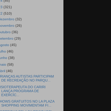
24
(85)
23
(321)
22
(510)
dezembro
(32)
novembro
(26)
outubro
(36)
setembro
(29)
agosto
(45)
julho
(46)
junho
(38)
maio
(58)
abril
(46)
RIANÇAS AUTISTAS PARTICIPAM
DE RECREAÇÃO NO PARQU...
ISIOTERAPEUTA DO CARIRI
LANÇA PROGRAMA DE
EXERCÍC...
HOWS GRATUITOS NO LA PLAZA
SHOPPING MOVIMENTAM FI...