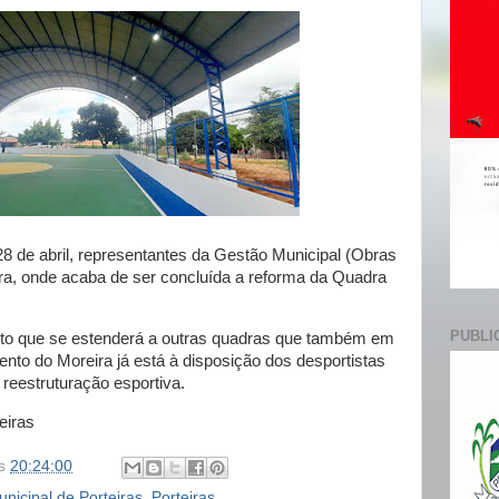
e
28 de abril, representantes da Gestão Municipal (Obras
eira, onde acaba de ser concluída a reforma da Quadra
PUBLI
o que se estenderá a outras quadras que também em
nto do Moreira já está à disposição dos desportistas
 reestruturação esportiva.
eiras
s
20:24:00
nicipal de Porteiras
,
Porteiras