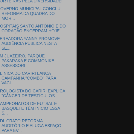
ORTEIRAS PELA DIVERSIDADE!
OVERNO MUNICIPAL CONCLUI
REFORMA DA QUADRA DO
MOR...
OSPITAIS SANTO ANTÔNIO E DO
CORAÇÃO ENCERRAM HOJE...
EREADORA YANNY PROMOVE
AUDIÊNCIA PÚBLICA NESTA
SE...
M JUAZEIRO, PARQUE
PAKARAKA E COMMONIKE
ASSESSORI...
LÍNICA DO CARIRI LANÇA
CAMPANHA “COMBO” PARA
VACI...
ROLOGISTA DO CARIRI EXPLICA
“CÂNCER DE TESTÍCULOS...
AMPEONATOS DE FUTSAL E
BASQUETE TÊM INÍCIO ESSA
S...
DL CRATO REFORMA
AUDITÓRIO E ALUGA ESPAÇO
PARA EV...