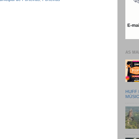
AS MA
HUFF 
MÚSI