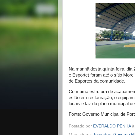
Na manhã desta quinta-feira, dia 
e Esporte) foram até o sítio Mor
de Esportes da comunidade.
Com uma estrutura de acabament
estão em restauração, o equipame
locais e faz do plano municipal de
Fonte: Governo Municipal de Port
Postado por
EVERALDO PENHA
à
Marcadores:
Esportes
,
Governo Mu