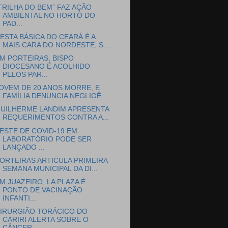
TRILHA DO BEM” FAZ AÇÃO
AMBIENTAL NO HORTO DO
PAD...
ESTA BÁSICA DO CEARÁ É A
MAIS CARA DO NORDESTE; S...
M PORTEIRAS, BISPO
DIOCESANO É ACOLHIDO
PELOS PAR...
OVEM DE 20 ANOS MORRE, E
FAMÍLIA DENUNCIA NEGLIGÊ...
UILHERME LANDIM APRESENTA
REQUERIMENTOS CONTRA A...
ESTE DE COVID-19 EM
LABORATÓRIO PODE SER
LANÇADO ...
ORTEIRAS ARTICULA PRIMEIRA
SEMANA MUNICIPAL DA DI...
M JUAZEIRO, LA PLAZA É
PONTO DE VACINAÇÃO
INFANTI...
IRURGIÃO TORÁCICO DO
CARIRI ALERTA SOBRE O
CÂNCER...