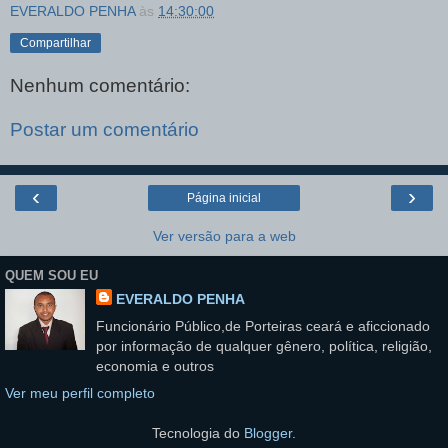
EVERALDO PENHA
às
14:30:00
Compartilhar
Nenhum comentário:
Postar um comentário
‹
›
Página inicial
Ver versão para a web
QUEM SOU EU
EVERALDO PENHA
Funcionário Público,de Porteiras ceará e aficcionado
por informação de qualquer gênero, política, religião,
economia e outros
Ver meu perfil completo
Tecnologia do
Blogger
.