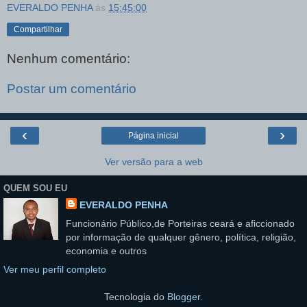
EVERALDO PENHA
às
15:45:00
Compartilhar
Nenhum comentário:
Postar um comentário
‹
›
Página inicial
Ver versão para a web
QUEM SOU EU
EVERALDO PENHA
Funcionário Público,de Porteiras ceará e aficcionado
por informação de qualquer gênero, política, religião,
economia e outros
Ver meu perfil completo
Tecnologia do
Blogger
.