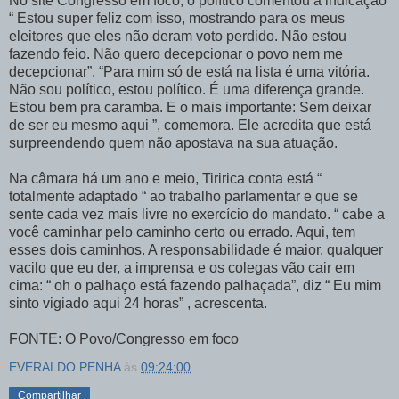
No site Congresso em foco, o político comentou a indicação
“ Estou super feliz com isso, mostrando para os meus
eleitores que eles não deram voto perdido. Não estou
fazendo feio. Não quero decepcionar o povo nem me
decepcionar”. “Para mim só de está na lista é uma vitória.
Não sou político, estou político. É uma diferença grande.
Estou bem pra caramba. E o mais importante: Sem deixar
de ser eu mesmo aqui ”, comemora. Ele acredita que está
surpreendendo quem não apostava na sua atuação.
Na câmara há um ano e meio, Tiririca conta está “
totalmente adaptado “ ao trabalho parlamentar e que se
sente cada vez mais livre no exercício do mandato. “ cabe a
você caminhar pelo caminho certo ou errado. Aqui, tem
esses dois caminhos. A responsabilidade é maior, qualquer
vacilo que eu der, a imprensa e os colegas vão cair em
cima: “ oh o palhaço está fazendo palhaçada”, diz “ Eu mim
sinto vigiado aqui 24 horas” , acrescenta.
FONTE: O Povo/Congresso em foco
EVERALDO PENHA
às
09:24:00
Compartilhar