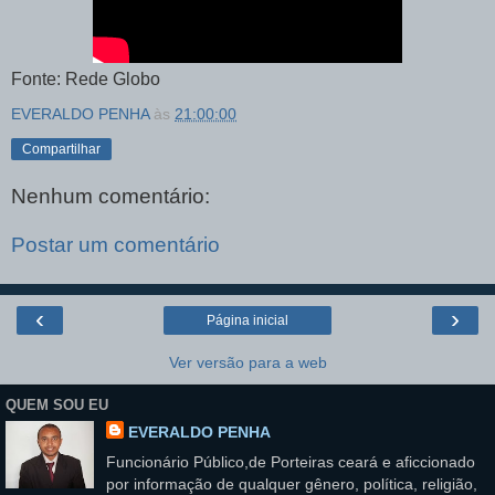
Fonte: Rede Globo
EVERALDO PENHA
às
21:00:00
Compartilhar
Nenhum comentário:
Postar um comentário
‹
›
Página inicial
Ver versão para a web
QUEM SOU EU
EVERALDO PENHA
Funcionário Público,de Porteiras ceará e aficcionado
por informação de qualquer gênero, política, religião,