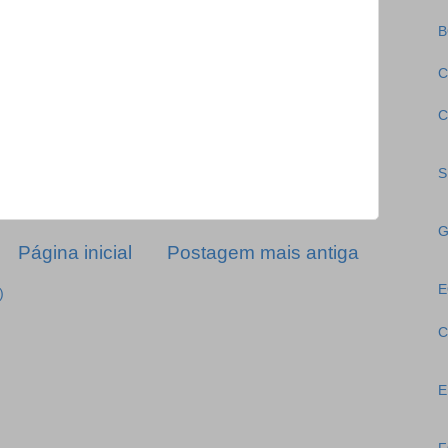
B
C
C
S
G
Página inicial
Postagem mais antiga
E
)
C
E