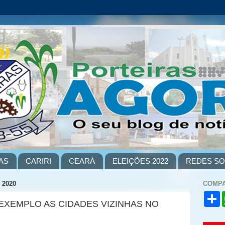
AS
CARIRI
CEARÁ
ELEIÇÕES 2022
REDES SO
 2020
COMPA
S
 EXEMPLO AS CIDADES VIZINHAS NO
h
a
r