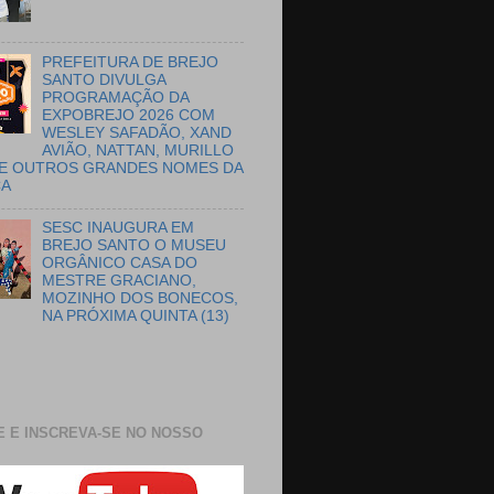
PREFEITURA DE BREJO
SANTO DIVULGA
PROGRAMAÇÃO DA
EXPOBREJO 2026 COM
WESLEY SAFADÃO, XAND
AVIÃO, NATTAN, MURILLO
E OUTROS GRANDES NOMES DA
CA
SESC INAUGURA EM
BREJO SANTO O MUSEU
ORGÂNICO CASA DO
MESTRE GRACIANO,
MOZINHO DOS BONECOS,
NA PRÓXIMA QUINTA (13)
E E INSCREVA-SE NO NOSSO