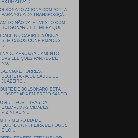
ESTIMATIVA D...
OLSONARO ACIONA COMPORTA
PARA ÁGUA DA TRANSPOSIÇÃ...
AMILO NÃO VAI A EVENTO COM
BOLSONARO E LEMBRA QUE...
IDADE NO CARIRI É A ÚNICA
SEM CASOS CONFIRMADOS
D...
ENADO APROVA ADIAMENTO
DAS ELEIÇÕES PARA 15 DE
NO...
LAUCIANE TORRES,
SECRETÁRIA DE SAÚDE DE
JUAZEIRO ...
QUIPE DE BOLSONARO ESTÁ
HOSPEDADA EM BREJO SANTO
OVID – PORTEIRAS DÁ
EXEMPLO AS CIDADES
VIZINHAS N...
M PRIMEIRO DIA DE
'LOCKDOWN', FEIRA DE FOGOS
E LO...