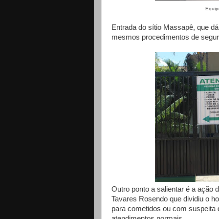
Equipe da blitz sanitári
Entrada do sítio Massapê, que dá
mesmos procedimentos de segura
Outro ponto a salientar é a ação
Tavares Rosendo que dividiu o ho
para cometidos ou com suspeita 
atendimentos normais.