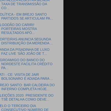
ORTALEZA REGISTRA MENOR
TAXA DE TRANSMISSÃO DA
CO...
OLÍTICA - EM BREJO SANTO
PARTIDOS SE ARTICULAM PA...
LGODÃO DO CARIRI!
PORTEIRAS MOSTRA
RESULTADOS APÓ...
ORTEIRAS ANUNCIA SEGUNDA
DISTRIBUIÇÃO DA MERENDA ...
ANDA DA PISADINHA DE LUXO
FAZ LIVE ‘SÃO JOÃO DE T...
GROAMIGO DO BANCO DO
NORDESTE FACILITA CRÉDITO
PA...
ATI - CE: VISITA DE JAIR
BOLSONARO É ADIADA PARA ...
REJO SANTO: BAR CALDEIRA DO
INFERNO COMPLETA HOJE...
LEIÇÕES 2020: PRESIDENTE DO
TSE DETALHA COMO DEVE...
ELO O TERCEIRO DIA
CONSECUTIVO NÚMERO DE