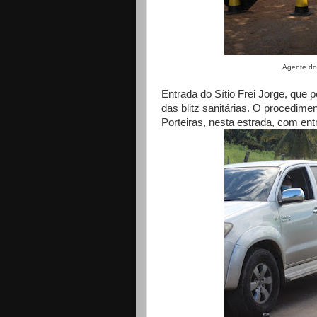
Agente do Demutran Lucas, n
Entrada do Sítio Frei Jorge, que 
das blitz sanitárias. O procedim
Porteiras, nesta estrada, com entr