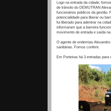
Logo na entrada da cidade, fomo
de trânsito do DEMUTRAN Alexan
funcionários públicos da gestão. F
potencialidade para liberar ou ba
fui liberado para adentrar na ci
informaram que a barreira func
movimento de entrada e saída na
O agente de endemias Alexandro i
sanitárias. Fomos conferir.
Em Porteiras há 3 entradas para 