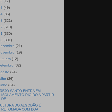
26
(17)
25
(49)
24
(85)
23
(321)
22
(510)
21
(330)
20
(301)
dezembro
(21)
novembro
(19)
outubro
(12)
setembro
(32)
agosto
(24)
julho
(26)
junho
(34)
REJO SANTO ENTRA EM
ISOLAMENTO RÍGIDO A PARTIR
DE...
ULTURA DO ALGODÃO É
RETOMADA COM BOA