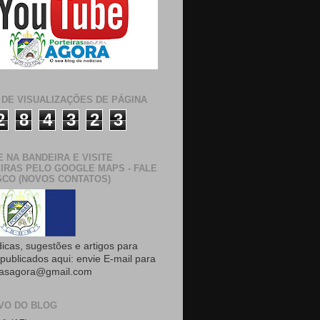
 DE VISUALIZAÇÕES DE PÁGINA
2
8
4
3
2
3
E NA BANDEIRA E VISITE
IRAS PELO GOOGLE MAPS - FALE
CO (NOVOS CONTATOS)
dicas, sugestões e artigos para
publicados aqui: envie E-mail para
rasagora@gmail.com
VO DO BLOG