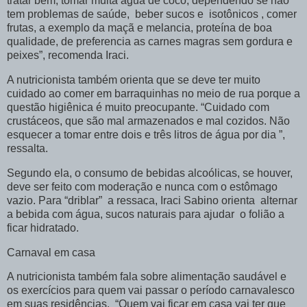
tratar bem, tomar muita água de coco, dependendo se não
tem problemas de saúde, beber sucos e isotônicos , comer
frutas, a exemplo da maçã e melancia, proteína de boa
qualidade, de preferencia as carnes magras sem gordura e
peixes”, recomenda Iraci.
A nutricionista também orienta que se deve ter muito
cuidado ao comer em barraquinhas no meio de rua porque a
questão higiênica é muito preocupante. “Cuidado com
crustáceos, que são mal armazenados e mal cozidos. Não
esquecer a tomar entre dois e três litros de água por dia ”,
ressalta.
Segundo ela, o consumo de bebidas alcoólicas, se houver,
deve ser feito com moderação e nunca com o estômago
vazio. Para “driblar” a ressaca, Iraci Sabino orienta alternar
a bebida com água, sucos naturais para ajudar o folião a
ficar hidratado.
Carnaval em casa
A nutricionista também fala sobre alimentação saudável e
os exercícios para quem vai passar o período carnavalesco
em suas residências. “Quem vai ficar em casa vai ter que